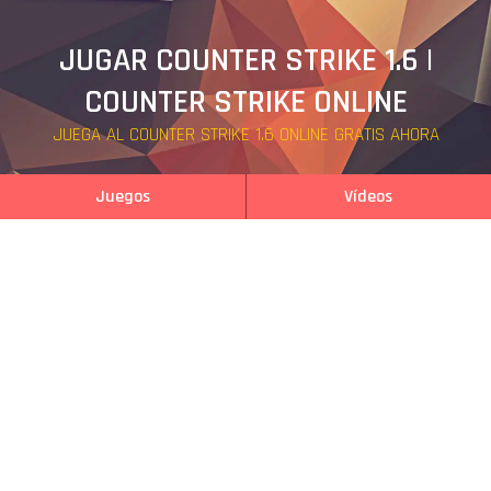
JUGAR COUNTER STRIKE 1.6 |
COUNTER STRIKE ONLINE
JUEGA AL COUNTER STRIKE 1.6 ONLINE GRATIS AHORA
Juegos
Vídeos