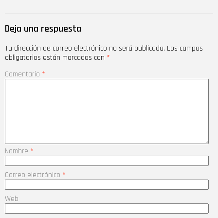
Deja una respuesta
Tu dirección de correo electrónico no será publicada.
Los campos
obligatorios están marcados con
*
Comentario
*
Nombre
*
Correo electrónico
*
Web