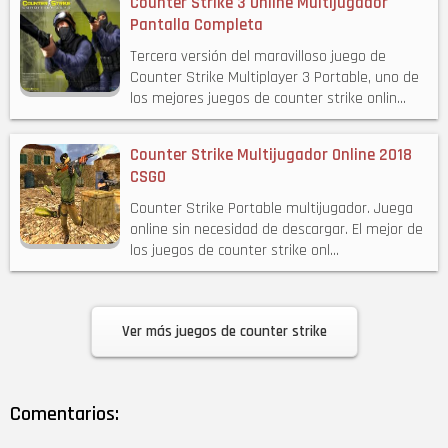
Counter Strike 3 Online Multijugador
Pantalla Completa
Tercera versión del maravilloso juego de
Counter Strike Multiplayer 3 Portable, uno de
los mejores juegos de counter strike onlin...
Counter Strike Multijugador Online 2018
CSGO
Counter Strike Portable multijugador. Juega
online sin necesidad de descargar. El mejor de
los juegos de counter strike onl...
Ver más juegos de counter strike
Comentarios: