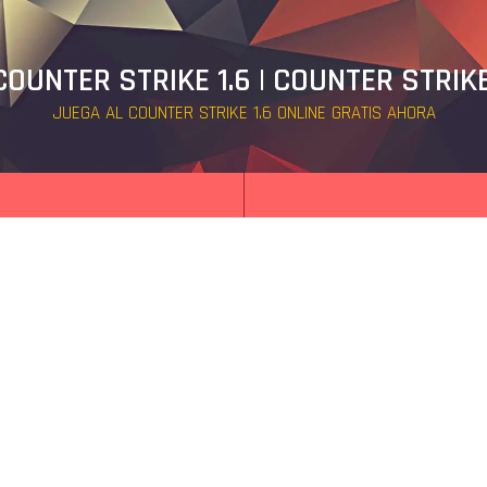
OUNTER STRIKE 1.6 | COUNTER STRIK
JUEGA AL COUNTER STRIKE 1.6 ONLINE GRATIS AHORA