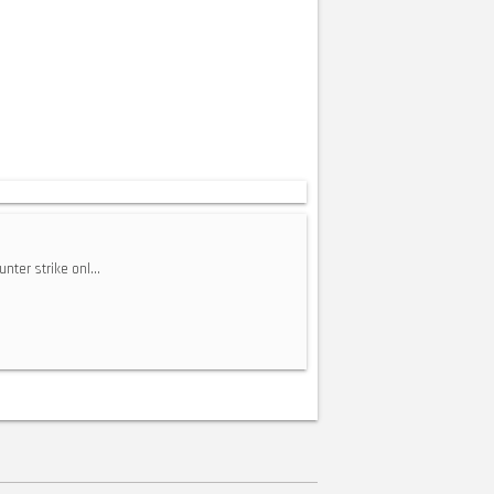
ter strike onl...