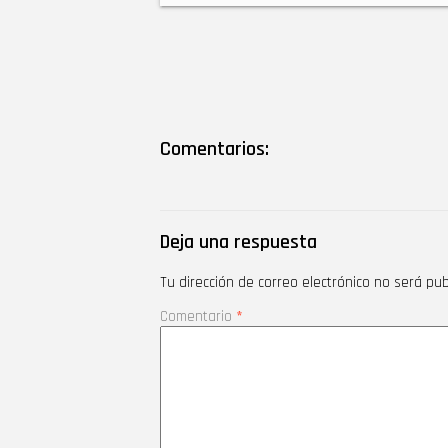
Comentarios:
Deja una respuesta
Tu dirección de correo electrónico no será pub
Comentario
*