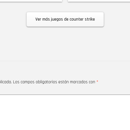
Ver más juegos de counter strike
licada.
Los campos obligatorios están marcados con
*