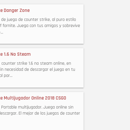
ke Danger Zone
de juego de counter strike, al puro estilo
of fornite. Juega con tus amigos y sobrevive
..
ke 1.6 No Steam
 counter strike 1.6 no steam online, en
in necesidad de descargar el juego en tu
l par...
ke Multijugador Online 2018 CSGO
 Portable multijugador. Juega online sin
escargar. El mejor de los juegos de counter