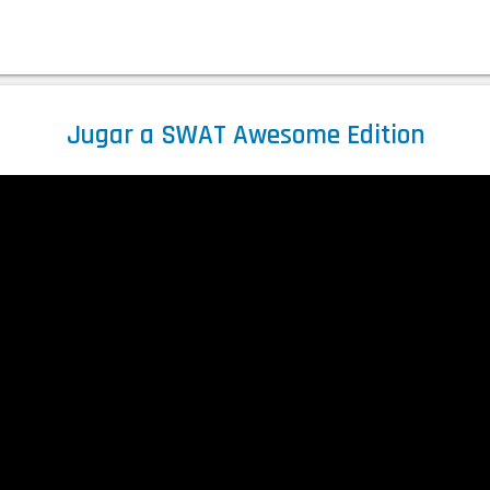
Jugar a SWAT Awesome Edition