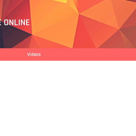
E ONLINE
Vídeos