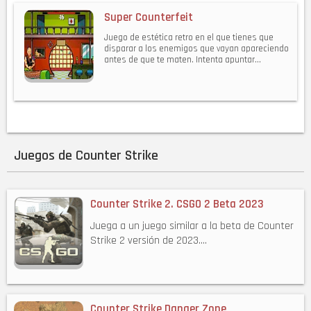
Super Counterfeit
Juego de estética retro en el que tienes que
disparar a los enemigos que vayan apareciendo
antes de que te maten. Intenta apuntar...
Juegos de Counter Strike
Counter Strike 2. CSGO 2 Beta 2023
Juega a un juego similar a la beta de Counter
Strike 2 versión de 2023....
Counter Strike Danger Zone