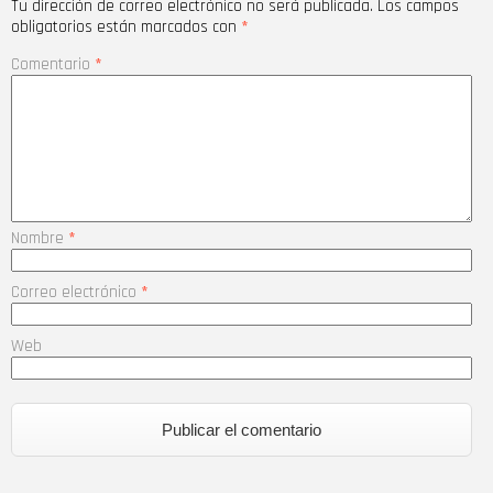
Tu dirección de correo electrónico no será publicada.
Los campos
obligatorios están marcados con
*
Comentario
*
Nombre
*
Correo electrónico
*
Web