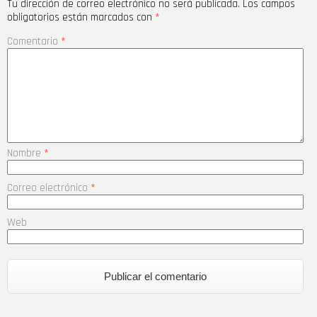
Tu dirección de correo electrónico no será publicada.
Los campos
obligatorios están marcados con
*
Comentario
*
Nombre
*
Correo electrónico
*
Web