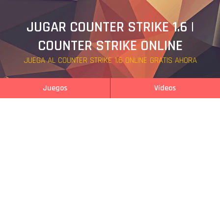
JUGAR COUNTER STRIKE 1.6 |
COUNTER STRIKE ONLINE
JUEGA AL COUNTER STRIKE 1.6 ONLINE GRATIS AHORA
Juegos
Vídeos