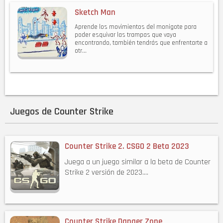
Sketch Man
Aprende los movimientos del monigote para
poder esquivar las trampas que vaya
encontrando, también tendrás que enfrentarte a
otr...
Juegos de Counter Strike
Counter Strike 2. CSGO 2 Beta 2023
Juega a un juego similar a la beta de Counter
Strike 2 versión de 2023....
Counter Strike Danger Zone