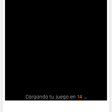
Cargando tu juego en
14
...