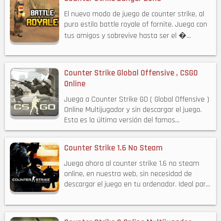
El nuevo modo de juego de counter strike, al
puro estilo battle royale of fornite. Juega con
tus amigos y sobrevive hasta ser el �...
Counter Strike Global Offensive , CSGO
Online
Juega a Counter Strike GO ( Global Offensive )
Online Multijugador y sin descargar el juego.
Esta es la última versión del famos...
Counter Strike 1.6 No Steam
Juega ahora al counter strike 1.6 no steam
online, en nuestra web, sin necesidad de
descargar el juego en tu ordenador. Ideal par...