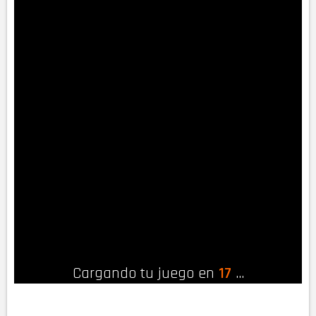
Cargando tu juego en
17
...