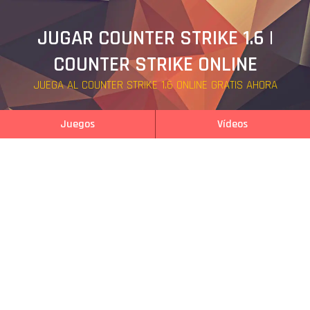
JUGAR COUNTER STRIKE 1.6 |
COUNTER STRIKE ONLINE
JUEGA AL COUNTER STRIKE 1.6 ONLINE GRATIS AHORA
Juegos
Vídeos