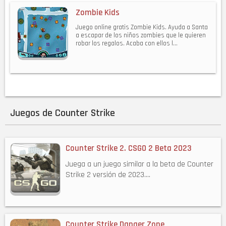
Zombie Kids
Juego online gratis Zombie Kids. Ayuda a Santa
a escapar de los niños zombies que le quieren
robar los regalos. Acaba con ellos l...
Juegos de Counter Strike
Counter Strike 2. CSGO 2 Beta 2023
Juega a un juego similar a la beta de Counter
Strike 2 versión de 2023....
Counter Strike Danger Zone