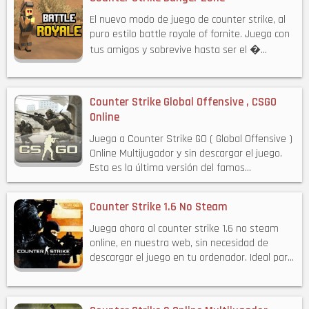
El nuevo modo de juego de counter strike, al
puro estilo battle royale of fornite. Juega con
tus amigos y sobrevive hasta ser el �...
Counter Strike Global Offensive , CSGO
Online
Juega a Counter Strike GO ( Global Offensive )
Online Multijugador y sin descargar el juego.
Esta es la última versión del famos...
Counter Strike 1.6 No Steam
Juega ahora al counter strike 1.6 no steam
online, en nuestra web, sin necesidad de
descargar el juego en tu ordenador. Ideal par...