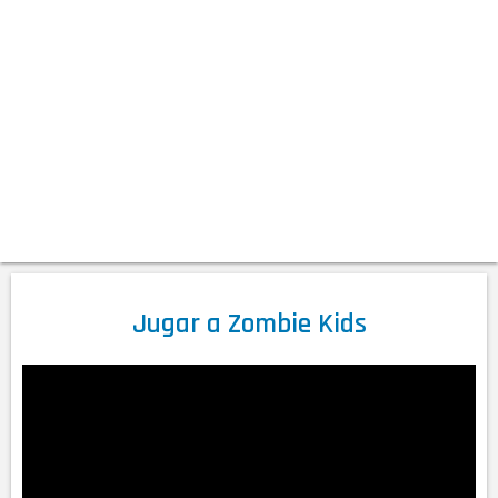
Jugar a Zombie Kids