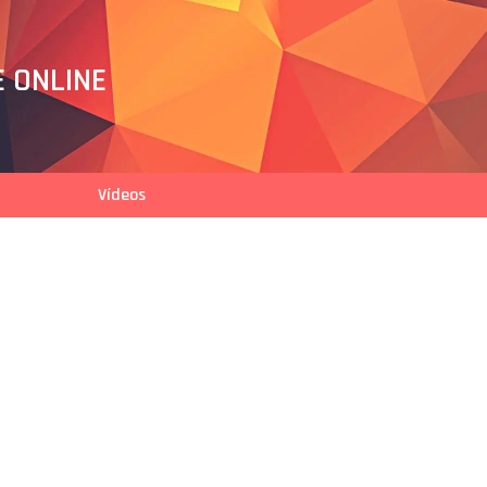
E ONLINE
Vídeos