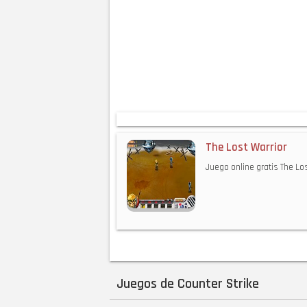
The Lost Warrior
Juego online gratis The Los
Juegos de Counter Strike