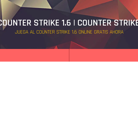
OUNTER STRIKE 1.6 | COUNTER STRIK
JUEGA AL COUNTER STRIKE 1.6 ONLINE GRATIS AHORA