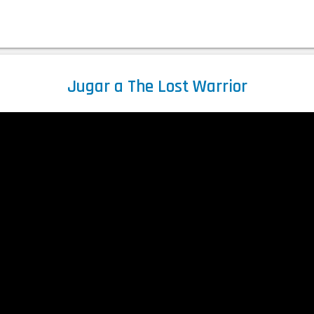
Jugar a The Lost Warrior