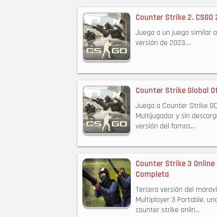
Counter Strike 2. CSGO
Juega a un juego similar a
versión de 2023....
Counter Strike Global O
Juega a Counter Strike GO 
Multijugador y sin descarga
versión del famos...
Counter Strike 3 Online
Completa
Tercera versión del maravi
Multiplayer 3 Portable, un
counter strike onlin...