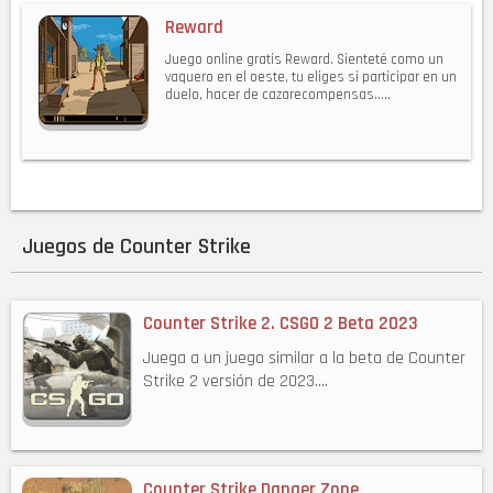
Reward
Juego online gratis Reward. Sienteté como un
vaquero en el oeste, tu eliges si participar en un
duelo, hacer de cazarecompensas.....
Juegos de Counter Strike
Counter Strike 2. CSGO 2 Beta 2023
Juega a un juego similar a la beta de Counter
Strike 2 versión de 2023....
Counter Strike Danger Zone