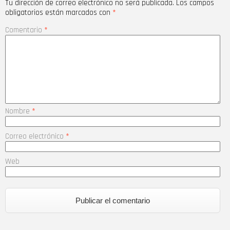
Tu dirección de correo electrónico no será publicada.
Los campos
obligatorios están marcados con
*
Comentario
*
Nombre
*
Correo electrónico
*
Web