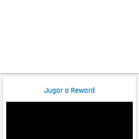
Jugar a Reward