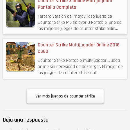
Counter Strike 3 Online Multijugador
Pantalla Completa
Tercera versión del maravilloso juego de
Counter Strike Multiplayer 3 Portable, uno de
los mejores juegos de counter strike onlin...
Counter Strike Multijugador Online 2018
CSGO
Counter Strike Portable multijugador. Juega
online sin necesidad de descargar. El mejor de
los juegos de counter strike onl...
Ver más juegos de counter strike
Deja una respuesta