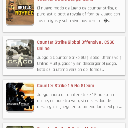
El nuevo modo de juego de counter strike, al
puro estilo battle royale of fornite. Juega con
tus amigos y sobrevive hasta ser el �...
Counter Strike Global Offensive , CSGO
Online
Juega a Counter Strike GO ( Global Offensive )
Online Multijugador y sin descargar el juego.
Esta es la última versión del famos...
Counter Strike 1.6 No Steam
Juega ahora al counter strike 1.6 no steam
online, en nuestra web, sin necesidad de
descargar el juego en tu ordenador. Ideal par...