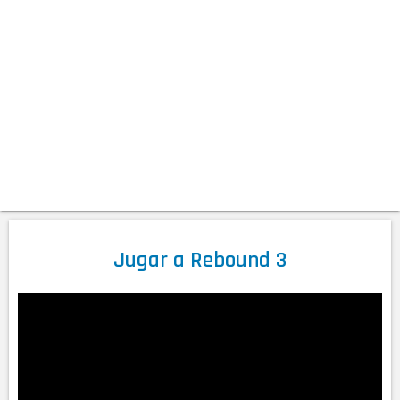
Jugar a Rebound 3