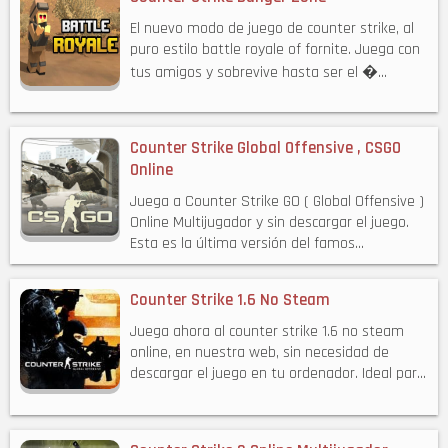
El nuevo modo de juego de counter strike, al
puro estilo battle royale of fornite. Juega con
tus amigos y sobrevive hasta ser el �...
Counter Strike Global Offensive , CSGO
Online
Juega a Counter Strike GO ( Global Offensive )
Online Multijugador y sin descargar el juego.
Esta es la última versión del famos...
Counter Strike 1.6 No Steam
Juega ahora al counter strike 1.6 no steam
online, en nuestra web, sin necesidad de
descargar el juego en tu ordenador. Ideal par...