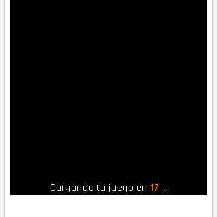
Cargando tu juego en
17
...