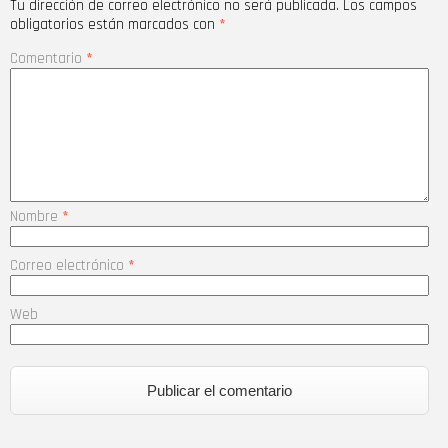
Tu dirección de correo electrónico no será publicada.
Los campos
obligatorios están marcados con
*
Comentario
*
Nombre
*
Correo electrónico
*
Web