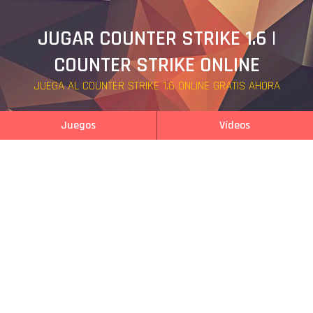
JUGAR COUNTER STRIKE 1.6 |
COUNTER STRIKE ONLINE
JUEGA AL COUNTER STRIKE 1.6 ONLINE GRATIS AHORA
Juegos
Vídeos