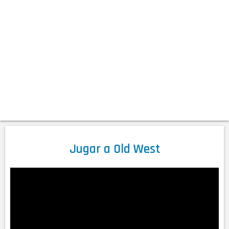
Jugar a Old West