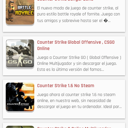
El nuevo modo de juego de counter strike, al
puro estilo battle royale of fornite. Juega con
tus amigos y sobrevive hasta ser el �...
Counter Strike Global Offensive , CSGO
Online
Juega a Counter Strike GO ( Global Offensive )
Online Multijugador y sin descargar el juego.
Esta es la última versión del famos...
Counter Strike 1.6 No Steam
Juega ahora al counter strike 1.6 no steam
online, en nuestra web, sin necesidad de
descargar el juego en tu ordenador. Ideal par...