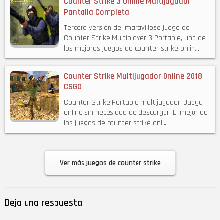
Counter Strike 3 Online Multijugador
Pantalla Completa
Tercera versión del maravilloso juego de
Counter Strike Multiplayer 3 Portable, uno de
los mejores juegos de counter strike onlin...
Counter Strike Multijugador Online 2018
CSGO
Counter Strike Portable multijugador. Juega
online sin necesidad de descargar. El mejor de
los juegos de counter strike onl...
Ver más juegos de counter strike
Deja una respuesta