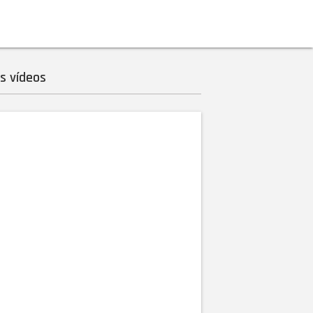
s vídeos