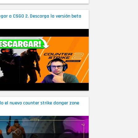
gar a CSGO 2. Descarga la versión beta
o el nuevo counter strike danger zone