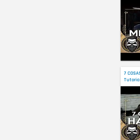
7 COSA
Tutoria