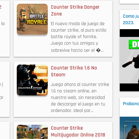
2
Counter Strike Danger
Zone
Como ju
2023.
 la
El nuevo modo de juego de
counter strike, al puro estilo
battle royale of fornite.
Juega con tus amigos y
sobrevive hasta ser el �...
Counter Strike 1.6 No
Steam
 (
Juega ahora al counter strike
1.6 no steam online, en
ar
nuestra web, sin necesidad
Proband
de descargar el juego en tu
ordenador. Ideal par...
Counter Strike
Multijugador Online 2018