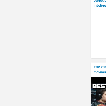
Jugadon
intelig
TOP 201
movimie