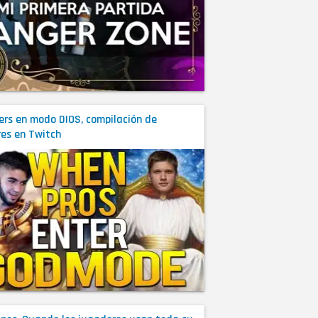
rs en modo DIOS, compilación de
es en Twitch