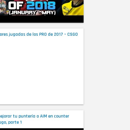
ores jugadas de los PRO de 2017 – CSGO
jorar tu puntería o AIM en counter
sgo, parte 1