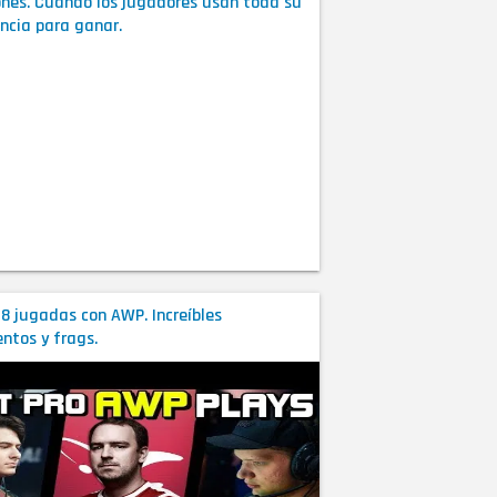
es. Cuando los jugadores usan toda su
encia para ganar.
8 jugadas con AWP. Increíbles
ntos y frags.